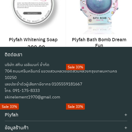
Search
Search
for:
Plyfah Whitening Soap
Plyfah Bath Bomb Dream
Fun
Original
Current
200.00
120.00
price
price
ติดต่อเรา
300.00
was:
is:
บริษัท สกิน เอลิเมนท์ จำกัด
฿300.00.
฿200.00.
Sale 33%
704 ถนนศรีนครินทร์ แขวงสวนหลวงเขตสวนหลวงกรุงเทพมหานคร
10250
Plyfah Bath Bomb
Plyfah Moisturizing Soap
เลขประจำตัวผู้เสียภาษีอากร 0105559181667
Relaxing
Original
Current
200.00
โทร. 091-175-8333
120.00
price
price
300.00
skinelement1970@gmail.com
was:
is:
Sale 33%
Sale 33%
฿300.00.
฿200.00
Plyfah
Plyfah Honeymoon Soap
เกี่ยวกับเรา
Original
Current
Plyfah Charcoal Detox
200.00
ข้อมูลร้านค้า
นโยบายการรักษาความลับส่วนบุคคล
Soap