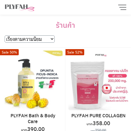
Skip
to
content
ร้านค้า
Sale 50%
Sale 52%
PLYFAH Bath & Body
PLYFAH PURE COLLAGEN
Care
Original
Current
358.00
Original
Current
390.00
price
price
750.00