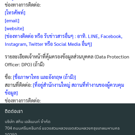
ช่องทางการติดต่อ:
[โทรศัพท์]
[email]
[website]
[ช่องทางติดต่อ หรือ รับข่าวสารอื่นๆ : อาทิ. LINE, Facebook,
Instagram, Twitter หรือ Social Media อื่นๆ]
รายละเอียดเจ้าหน้าที่คุ้มครองข้อมูลส่วนบุคคล (Data Protection
Officer: DPO) (ถ้ามี)
ชื่อ:
[ชื่อภาษาไทย และอังกฤษ (ถ้ามี)]
สถานที่ติดต่อ:
[ที่อยู่สำนักงานใหญ่ สถานที่ทำงานของผู้ควบคุม
ข้อมูล]
ช่องทางการติดต่อ:
[โทรศัพท์]
ติดต่อเรา
[email]
บริษัท สกิน เอลิเมนท์ จำกัด
รายละเอียดหน่วยงานกำกับดูแล
704 ถนนศรีนครินทร์ แขวงสวนหลวงเขตสวนหลวงกรุงเทพมหานคร
10250