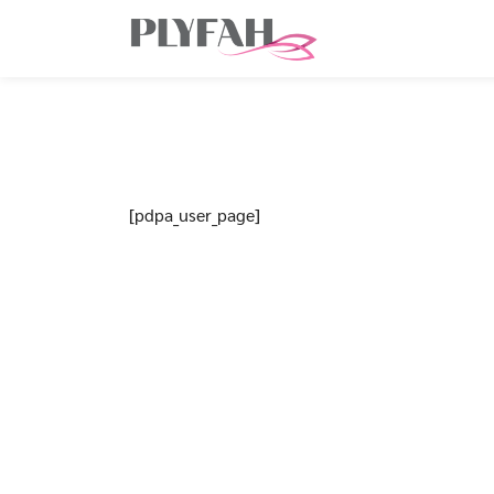
Skip
to
content
[pdpa_user_page]