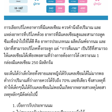
การเลือกบริโภคอาหารที่มีแคลเซียม ควรคำนึงถึงปริมาณ และ
แหล่งอาหารที่บริโภคด้วย อาหารที่มีแคลเซียมสูงและสามารถดูด
ซึมเพื่อนำไปใช้ได้ดี คือ อาหารประเภทนม ผลิตภัณฑ์จากนม และ
ปลาที่สามารถบริโภคทั้งกระดูก แต่ “การดื่มนม” เป็นวิธีที่สามารถ
ให้แคลเซียมได้เพียงพอตามที่ร่างกายต้องการได้ เพราะนม 1
กล่องมีแคลเซียม 250 มิลลิกรัม
จะเห็นได้ว่าเด็กไทยทั้งชายและหญิงได้รับแคลเซียมได้ไม่มากพอ
ต่ำกว่าปริมาณที่ร่างกายควรได้รับถึง 70% เลยทีเดียว ซึ่งสาเหตุที่
ทำให้เด็กๆนั้นได้รับแคลเซียมไม่พอนั้นเกิดจากหลายสาเหตุโดยสา
เหตุหลักๆมีดังต่อไปนี้
เบื่อการรับประทานนม