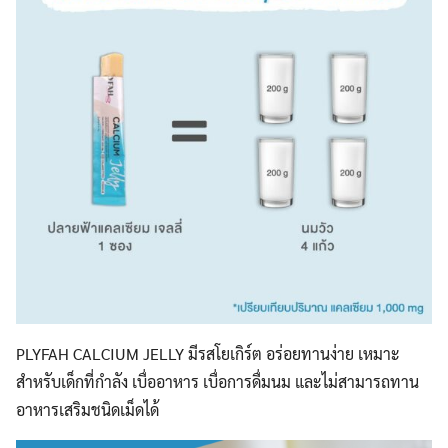
PLYFAH CALCIUM JELLY มีรสโยเกิร์ต อร่อยทานง่าย เหมาะ
สำหรับเด็กที่กำลัง เบื่ออาหาร เบื่อการดื่มนม และไม่สามารถทาน
อาหารเสริมชนิดเม็ดได้