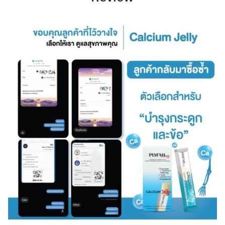
Search
Search
for: