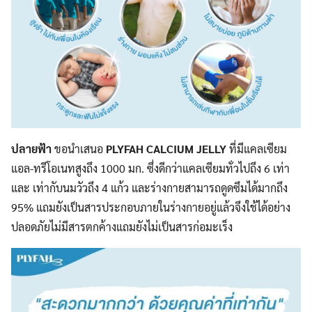
ปลายฟ้า
ขอนำเสนอ
PLYFAH CALCIUM JELLY
ที่มีแคลเซียม
แอล-ทรีโอเนทสูงถึง 1000 มก. ซึ่งดีกว่าแคลเซียมทั่วไปถึง 6 เท่า
และ เท่ากับนมวัวถึง 4 แก้ว และร่างกายสามารถดูดซึมได้มากถึง
95% แถมยังเป็นสารประกอบภายในร่างกายอยู่แล้วจึงใช้ได้อย่าง
ปลอดภัยไม่มีสารตกค้างแถมยังไม่เป็นสารก่อมะเร็ง