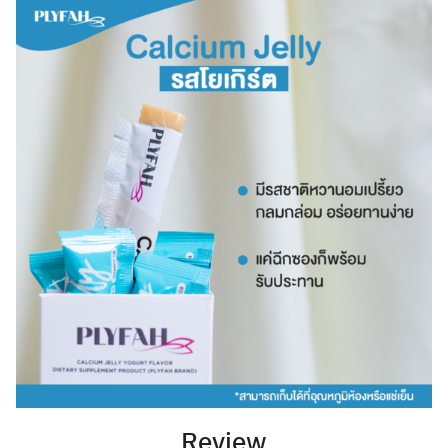
Review