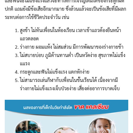
และฟันจะไม่แข็งแรงแล้วจะทำให้การเจริญเติมโตของกระดูกผิด
ปกติ แถมยังมีข้อเสียอีกมากมาย ซึ่งล้วนแล้วจะเป็นข้อเสียที่มีผลก
ระทบต่อการใช้ชีวิตประจำวัน เช่น
สูงช้า ไม่ทันเพื่อนในห้องเรียน เวลาเข้าแถวต้องยืนหน้า
แถวตลอด
ร่างกาย ผอมแห้ง ไม่สมส่วน มีการพัฒนาของร่างกายช้า
ไม่สบายบ่อบ ภูมิต้านทานต่ำ เป็นหวัดง่าย สุขภาพไม่แข็ง
แแรง
กระดูกและฟันไม่แข็งแรง แตกหักง่าย
ไม่สามารถเล่นกีฬากับเพื่อนในชั้นเรียนได้ เนื่องจากมี
ร่างกายไม่แข็งแรงเจ็บป่วยง่าย เสี่ยงต่ออาการบาดเจ็บ